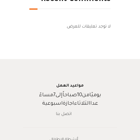
لا توجد تعليقات للعرض.
مواعيد العمل
يوميًامن10صباحاًإلى7مساءً
عداالثلاثاءاجازةاسبوعية
اتصل بنا
أنشطة الاطفال