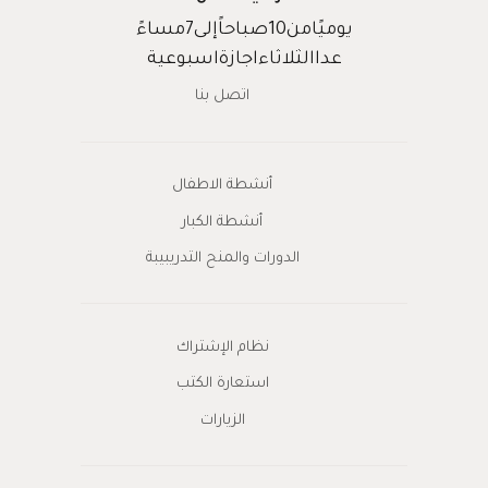
يوميًامن10صباحاًإلى7مساءً
عداالثلاثاءاجازةاسبوعية
اتصل بنا
أنشطة الاطفال
أنشطة الكبار
الدورات والمنح التدريبيبة
نظام الإشتراك
استعارة الكتب
الزيارات