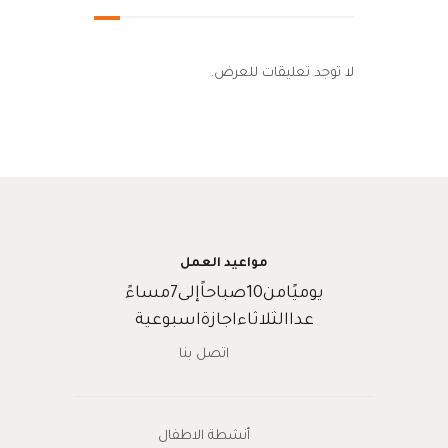
لا توجد تعليقات للعرض.
مواعيد العمل
يوميًامن10صباحاًإلى7مساءً
عداالثلاثاءاجازةاسبوعية
اتصل بنا
أنشطة الاطفال